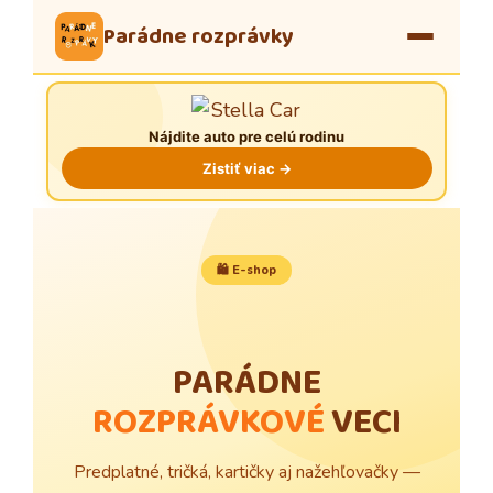
Parádne rozprávky
Nájdite auto pre celú rodinu
Zistiť viac →
🛍️ E-shop
PARÁDNE
ROZPRÁVKOVÉ
VECI
Predplatné, tričká, kartičky aj nažehľovačky —