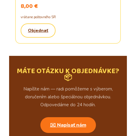
8,00 €
vrátane poštovného SR
Objednať
MÁTE OTÁZKU K OBJEDNÁVKE?
📦
Napíšte nám — radi pomôžeme s výberom,
doručením alebo špeciálnou objednávkou.
Odpovedáme do 24 hodín.
✉️ Napísať nám