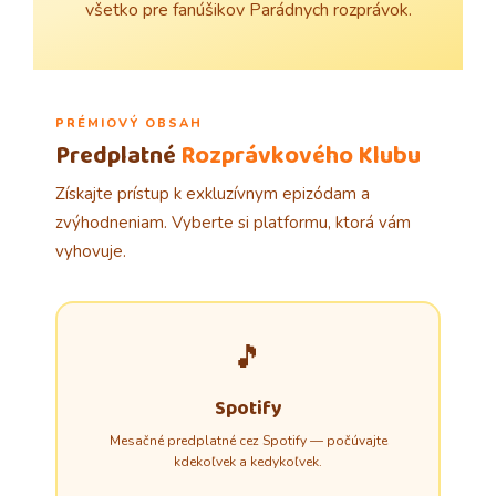
všetko pre fanúšikov Parádnych rozprávok.
PRÉMIOVÝ OBSAH
Predplatné
Rozprávkového Klubu
Získajte prístup k exkluzívnym epizódam a
zvýhodneniam. Vyberte si platformu, ktorá vám
vyhovuje.
🎵
Spotify
Mesačné predplatné cez Spotify — počúvajte
kdekoľvek a kedykoľvek.